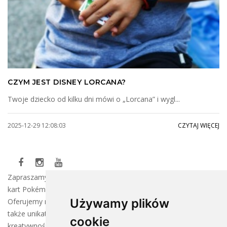
CZYM JEST DISNEY LORCANA?
Twoje dziecko od kilku dni mówi o „Lorcana” i wygl...
2025-12-29 12:08:03
CZYTAJ WIĘCEJ
Zapraszamy do naszego sklepu, gdzie znajdziesz szeroki wybór
kart Pokémon oraz klocków LEGO dla wszystkich fanów!
Używamy plików
Oferujemy najnowsze kolekcje kart do wymiany i zbierania, a
także unikatowe zestawy LEGO, które rozbudzą Twoją
cookie
kreatywność.