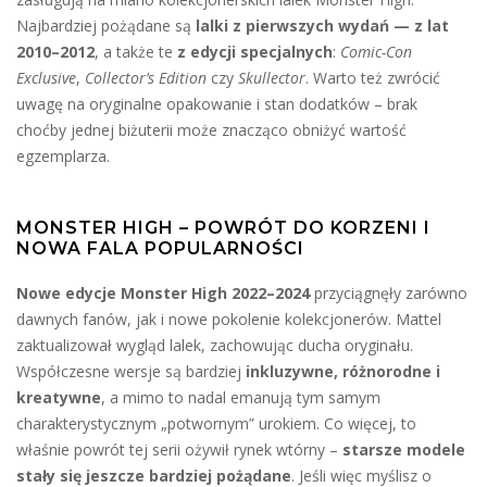
Najbardziej pożądane są
lalki z pierwszych wydań — z lat
2010–2012
, a także te
z edycji specjalnych
:
Comic-Con
Exclusive
,
Collector’s Edition
czy
Skullector
. Warto też zwrócić
uwagę na oryginalne opakowanie i stan dodatków – brak
choćby jednej biżuterii może znacząco obniżyć wartość
egzemplarza.
MONSTER HIGH – POWRÓT DO KORZENI I
NOWA FALA POPULARNOŚCI
Nowe edycje Monster High 2022–2024
przyciągnęły zarówno
dawnych fanów, jak i nowe pokolenie kolekcjonerów. Mattel
zaktualizował wygląd lalek, zachowując ducha oryginału.
Współczesne wersje są bardziej
inkluzywne, różnorodne i
kreatywne
, a mimo to nadal emanują tym samym
charakterystycznym „potwornym” urokiem. Co więcej, to
właśnie powrót tej serii ożywił rynek wtórny –
starsze modele
stały się jeszcze bardziej pożądane
. Jeśli więc myślisz o