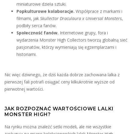
miniaturowe dzieła sztuki.
Popkulturowe kolaboracje.
Współprace z markami i
filmami, jak
Skullector Draculaura x Universal Monsters
,
podbiły serca fanów.
Społeczność fanów.
Internetowe grupy, fora i
wydarzenia Monster High Collectors tworzą globalną sieć
pasjonatów, którzy wymieniają się egzemplarzami i
historiami.
Nic więc dziwnego, że dziś każda dobrze zachowana lalka z
pierwszej fali potrafi osiągać ceny kilkukrotnie wyższe od
pierwotnej wartości.
JAK ROZPOZNAĆ WARTOŚCIOWE LALKI
MONSTER HIGH?
Na rynku można znaleźć setki modeli, ale nie wszystkie
zasługują na miano kolekcjonerskich lalek Monster High.