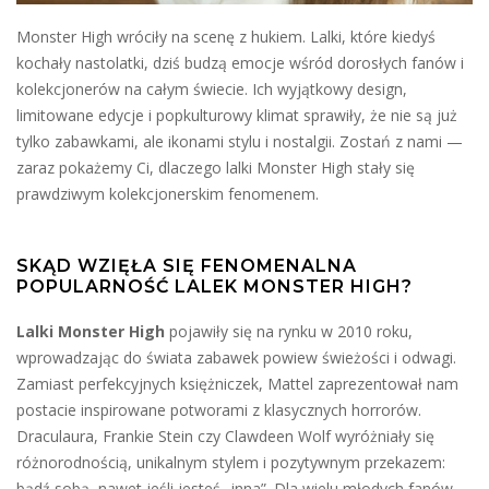
Monster High wróciły na scenę z hukiem. Lalki, które kiedyś
kochały nastolatki, dziś budzą emocje wśród dorosłych fanów i
kolekcjonerów na całym świecie. Ich wyjątkowy design,
limitowane edycje i popkulturowy klimat sprawiły, że nie są już
tylko zabawkami, ale ikonami stylu i nostalgii. Zostań z nami —
zaraz pokażemy Ci, dlaczego lalki Monster High stały się
prawdziwym kolekcjonerskim fenomenem.
SKĄD WZIĘŁA SIĘ FENOMENALNA
POPULARNOŚĆ LALEK MONSTER HIGH?
Lalki Monster High
pojawiły się na rynku w 2010 roku,
wprowadzając do świata zabawek powiew świeżości i odwagi.
Zamiast perfekcyjnych księżniczek, Mattel zaprezentował nam
postacie inspirowane potworami z klasycznych horrorów.
Draculaura, Frankie Stein czy Clawdeen Wolf wyróżniały się
różnorodnością, unikalnym stylem i pozytywnym przekazem:
bądź sobą, nawet jeśli jesteś „inna”. Dla wielu młodych fanów