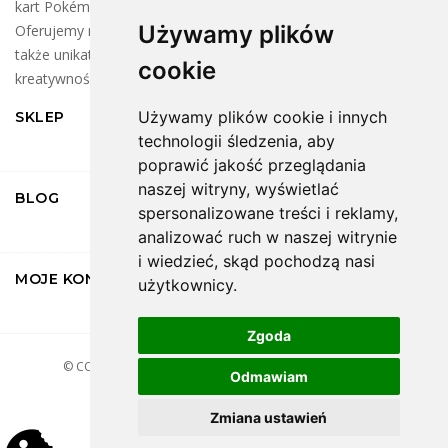
kart Pokémon oraz klocków LEGO dla wszystkich fanów!
Używamy plików
Oferujemy najnowsze kolekcje kart do wymiany i zbierania, a
także unikatowe zestawy LEGO, które rozbudzą Twoją
cookie
kreatywność.
Używamy plików cookie i innych
SKLEP
technologii śledzenia, aby
poprawić jakość przeglądania
naszej witryny, wyświetlać
BLOG
spersonalizowane treści i reklamy,
analizować ruch w naszej witrynie
i wiedzieć, skąd pochodzą nasi
MOJE KONTO
użytkownicy.
Zgoda
© COPYRIGHT
2026 COLLECTOPIA.
ALL RIGHTS RESERVED.
Odmawiam
REGULAMIN
POLITYKA PRYWATNOŚCI
Zmiana ustawień