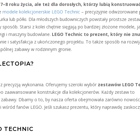
 7–8 roku życia, ale też dla dorosłych, którzy lubią konstruować
we
modele kolekcjonerskie LEGO Technic
– precyzyjnie odwzorowane 
urka lub półki. Dla młodszych budowniczych powstały prostsze zesta
 sposób. Starsi z kolei chętnie sięgają po bardziej złożone modele, j
wigi i maszyny budowlane.
LEGO Technic to prezent, który nie znu
ie i satysfakcja z ukończonego projektu. To także sposób na rozwij
 wspólnej zabawy w rodzinnym gronie.
LECTOPIA?
ę z precyzją wykonania. Oferujemy szeroki wybór
zestawów LEGO Te
 po zaawansowane konstrukcje dla kolekcjonerów. Każdy zestaw to
ej zabawy. Dbamy o to, by nasza oferta obejmowała zarówno nowości,
i wśród fanów LEGO. Jeśli szukasz prezentu, który naprawdę zaskocz
O TECHNIC