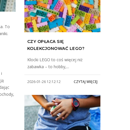
ka. To
niki.
CZY OPŁACA SIĘ
KOLEKCJONOWAĆ LEGO?
Klocki LEGO to coś więcej niż
zabawka – to hobby,...
 i
ją
2026-01-26 12:12:12
CZYTAJ WIĘCEJ
dając
mochody,