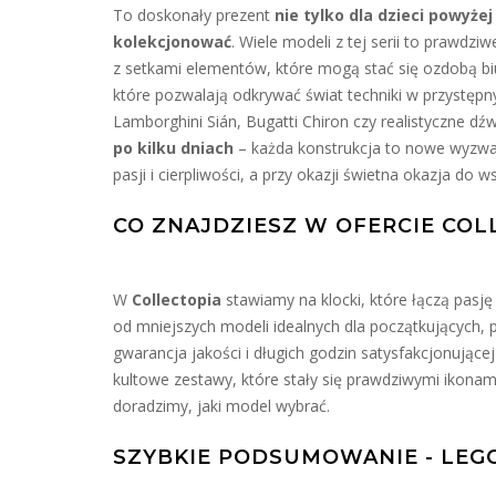
To doskonały prezent
nie tylko dla dzieci powyżej
kolekcjonować
. Wiele modeli z tej serii to prawdzi
z setkami elementów, które mogą stać się ozdobą bi
które pozwalają odkrywać świat techniki w przystępny
Lamborghini Sián, Bugatti Chiron czy realistyczne dź
po kilku dniach
– każda konstrukcja to nowe wyzwan
pasji i cierpliwości, a przy okazji świetna okazja do
CO ZNAJDZIESZ W OFERCIE COL
W
Collectopia
stawiamy na klocki, które łączą pasj
od mniejszych modeli idealnych dla początkujących,
gwarancja jakości i długich godzin satysfakcjonując
kultowe zestawy, które stały się prawdziwymi ikonam
doradzimy, jaki model wybrać.
SZYBKIE PODSUMOWANIE - LEG