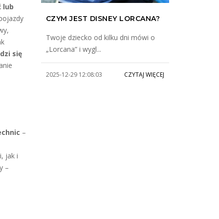
 lub
pojazdy
CZYM JEST DISNEY LORCANA?
wy,
Twoje dziecko od kilku dni mówi o
ak
„Lorcana” i wygl...
dzi się
anie
2025-12-29 12:08:03
CZYTAJ WIĘCEJ
chnic
–
 jak i
y –