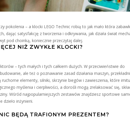
zy pokolenia – a klocki LEGO Technic robią to jak mało która zabaw
ch, dając satysfakcję z tworzenia i odkrywania, jak działa świat mecha
yt pod choinką, koniecznie przeczytaj dalej.
ĘCEJ NIŻ ZWYKŁE KLOCKI?
truktorów – tych małych i tych całkiem dużych. W przeciwieństwie do
 budowanie, ale też o poznawanie zasad działania maszyn, przekładni
ruchome elementy, silniki, skrzynie biegów i zawieszenia, które imitu
icznego myślenia i cierpliwości, a dorośli mogą zrelaksować się, skła
odziny. Wśród najpopularniejszych zestawów znajdziesz sportowe sa
dzieło inżynierii.
NIC BĘDĄ TRAFIONYM PREZENTEM?