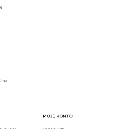
ne
fana
MOJE KONTO