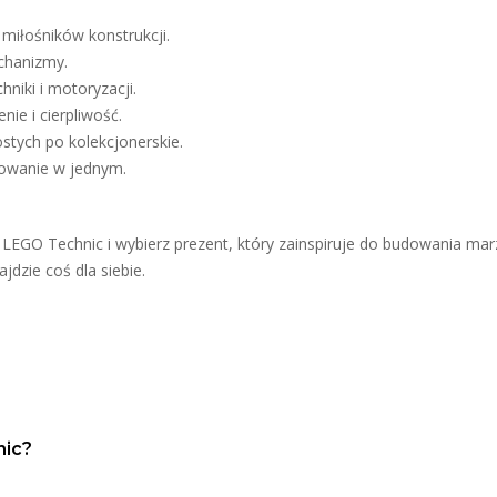
 miłośników konstrukcji.
chanizmy.
niki i motoryzacji.
ie i cierpliwość.
stych po kolekcjonerskie.
dowanie w jednym.
ę LEGO Technic i wybierz prezent, który zainspiruje do budowania mar
ajdzie coś dla siebie.
nic?