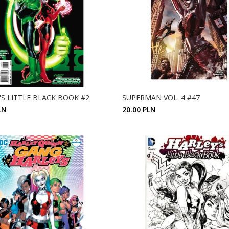
'S LITTLE BLACK BOOK #2
SUPERMAN VOL. 4 #47
LN
20.00 PLN
ZOBACZ SZCZEGÓŁY
ZOBACZ SZCZEGÓŁY