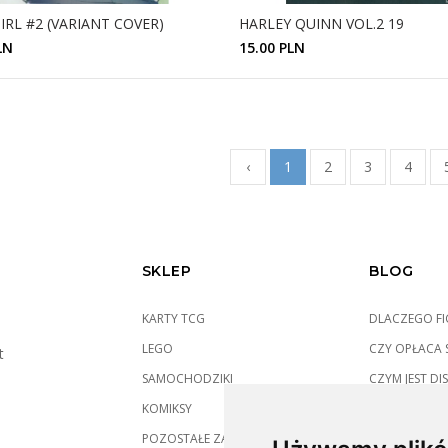
IRL #2 (VARIANT COVER)
HARLEY QUINN VOL.2 19
LN
15.00 PLN
ZOBACZ SZCZEGÓŁY
ZOBACZ SZCZEGÓŁY
‹
1
2
3
4
SKLEP
BLOG
KARTY TCG
DLACZEGO FIG
LEGO
CZY OPŁACA S
t
SAMOCHODZIKI
CZYM JEST DIS
KOMIKSY
POZOSTAŁE ZABAWKI