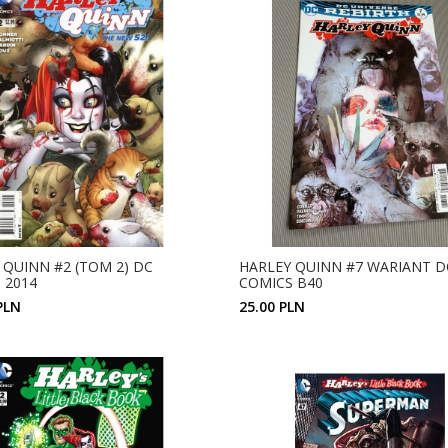
 QUINN #2 (TOM 2) DC
HARLEY QUINN #7 WARIANT D
 2014
COMICS B40
PLN
25.00 PLN
ZOBACZ SZCZEGÓŁY
ZOBACZ SZCZEGÓŁY