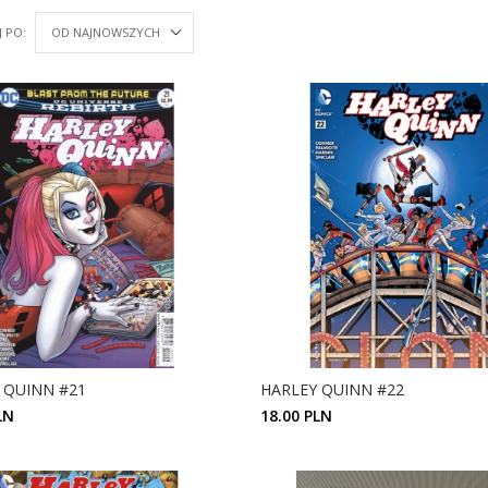
 PO:
 QUINN #21
HARLEY QUINN #22
LN
18.00 PLN
ZOBACZ SZCZEGÓŁY
ZOBACZ SZCZEGÓŁY