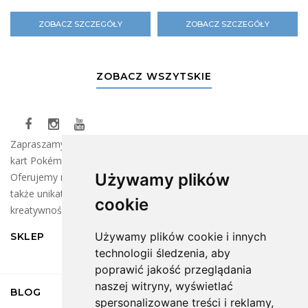
ZOBACZ SZCZEGÓŁY
ZOBACZ SZCZEGÓŁY
ZOBACZ WSZYTSKIE
Zapraszamy do naszego sklepu, gdzie znajdziesz szeroki wybór
kart Pokémon oraz klocków LEGO dla wszystkich fanów!
Używamy plików
Oferujemy najnowsze kolekcje kart do wymiany i zbierania, a
także unikatowe zestawy LEGO, które rozbudzą Twoją
cookie
kreatywność.
Używamy plików cookie i innych
SKLEP
technologii śledzenia, aby
poprawić jakość przeglądania
naszej witryny, wyświetlać
BLOG
spersonalizowane treści i reklamy,