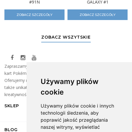
#91N
GALAXY #1
ZOBACZ SZCZEGÓŁY
ZOBACZ SZCZEGÓŁY
ZOBACZ WSZYTSKIE
Zapraszamy do naszego sklepu, gdzie znajdziesz szeroki wybór
kart Pokémon oraz klocków LEGO dla wszystkich fanów!
Używamy plików
Oferujemy najnowsze kolekcje kart do wymiany i zbierania, a
także unikatowe zestawy LEGO, które rozbudzą Twoją
cookie
kreatywność.
Używamy plików cookie i innych
SKLEP
technologii śledzenia, aby
poprawić jakość przeglądania
naszej witryny, wyświetlać
BLOG