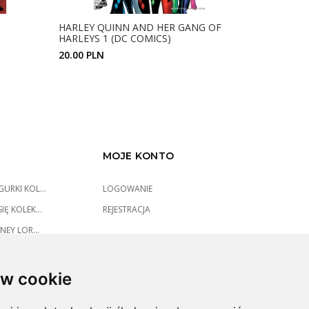
HARLEY QUINN AND HER GANG OF
HARLEY Q
HARLEYS 1 (DC COMICS)
16.00 PLN
20.00 PLN
ZOBACZ SZCZEGÓŁY
MOJE KONTO
URKI KOL...
LOGOWANIE
IĘ KOLEK...
REJESTRACJA
NEY LOR...
w cookie