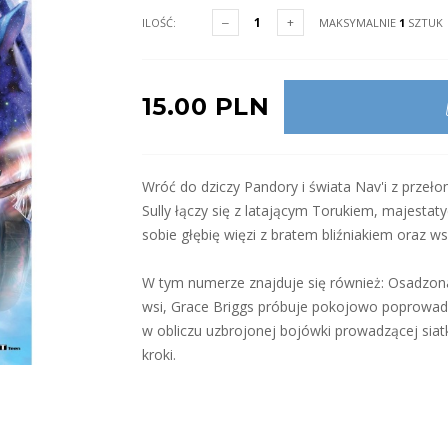
ILOŚĆ:
MAKSYMALNIE
1
SZTUK
15.00 PLN
Wróć do dziczy Pandory i świata Nav'i z prze
Sully łączy się z latającym Torukiem, majest
sobie głębię więzi z bratem bliźniakiem oraz wsp
W tym numerze znajduje się również: Osadzona
wsi, Grace Briggs próbuje pokojowo poprowadzi
w obliczu uzbrojonej bojówki prowadzącej siat
kroki.