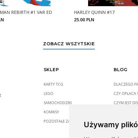
AN REBIRTH #1 VAR ED
HARLEY QUINN #17
LN
25.00 PLN
ZOBACZ SZCZEGÓŁY
ZOBACZ SZCZEGÓŁY
ZOBACZ WSZYTSKIE
SKLEP
BLOG
KARTY TCG
DLACZEGO FIG
LEGO
CZY OPŁACA S
t
SAMOCHODZIKI
CZYM JEST DIS
KOMIKSY
POZOSTAŁE ZABAWKI
Używamy plikó