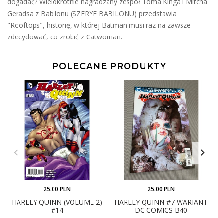
dogadać? Wielokrotnie nagradzany zespół Toma Kinga i Mitcha
Geradsa z Babilonu (SZERYF BABILONU) przedstawia
"Rooftops", historię, w której Batman musi raz na zawsze
zdecydować, co zrobić z Catwoman.
POLECANE PRODUKTY
25.00 PLN
25.00 PLN
HARLEY QUINN (VOLUME 2)
HARLEY QUINN #7 WARIANT
#14
DC COMICS B40