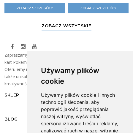
ZOBACZ SZCZEGÓŁY
ZOBACZ SZCZEGÓŁY
ZOBACZ WSZYTSKIE
Zapraszamy do naszego sklepu, gdzie znajdziesz szeroki wybór
kart Pokémon oraz klocków LEGO dla wszystkich fanów!
Używamy plików
Oferujemy najnowsze kolekcje kart do wymiany i zbierania, a
także unikatowe zestawy LEGO, które rozbudzą Twoją
cookie
kreatywność.
Używamy plików cookie i innych
SKLEP
technologii śledzenia, aby
poprawić jakość przeglądania
naszej witryny, wyświetlać
BLOG
spersonalizowane treści i reklamy,
analizować ruch w naszej witrynie