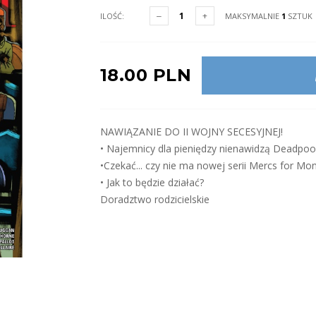
ILOŚĆ:
MAKSYMALNIE
1
SZTUK
18.00 PLN
NAWIĄZANIE DO II WOJNY SECESYJNEJ!
• Najemnicy dla pieniędzy nienawidzą Deadpool
•Czekać... czy nie ma nowej serii Mercs for Mo
• Jak to będzie działać?
Doradztwo rodzicielskie