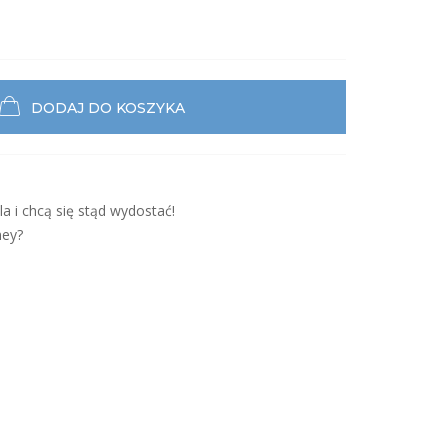
DODAJ DO KOSZYKA
a i chcą się stąd wydostać!
ney?