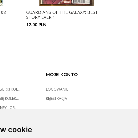
108
GUARDIANS OF THE GALAXY: BEST
TRUE BELI
STORY EVER 1
THE PUNIS
APPEARAN
12.00 PLN
15.00 PLN
ZOBACZ SZCZEGÓŁY
MOJE KONTO
URKI KOL...
LOGOWANIE
IĘ KOLEK...
REJESTRACJA
NEY LOR...
w cookie