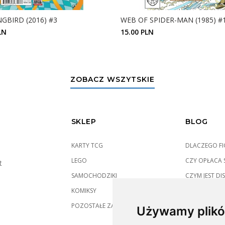
GBIRD (2016) #3
WEB OF SPIDER-MAN (1985) #
LN
15.00 PLN
ZOBACZ SZCZEGÓŁY
ZOBACZ SZCZEGÓŁY
ZOBACZ WSZYTSKIE
SKLEP
BLOG
KARTY TCG
DLACZEGO FIG
LEGO
CZY OPŁACA S
t
SAMOCHODZIKI
CZYM JEST DIS
KOMIKSY
POZOSTAŁE ZABAWKI
Używamy plikó