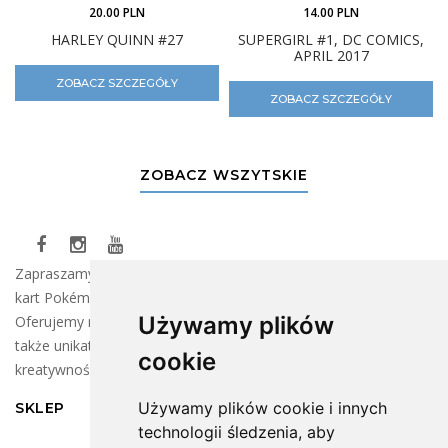
20.00 PLN
14.00 PLN
HARLEY QUINN #27
SUPERGIRL #1, DC COMICS,
APRIL 2017
ZOBACZ SZCZEGÓŁY
ZOBACZ SZCZEGÓŁY
ZOBACZ WSZYTSKIE
Zapraszamy do naszego sklepu, gdzie znajdziesz szeroki wybór
kart Pokémon oraz klocków LEGO dla wszystkich fanów!
Używamy plików
Oferujemy najnowsze kolekcje kart do wymiany i zbierania, a
także unikatowe zestawy LEGO, które rozbudzą Twoją
cookie
kreatywność.
Używamy plików cookie i innych
SKLEP
technologii śledzenia, aby