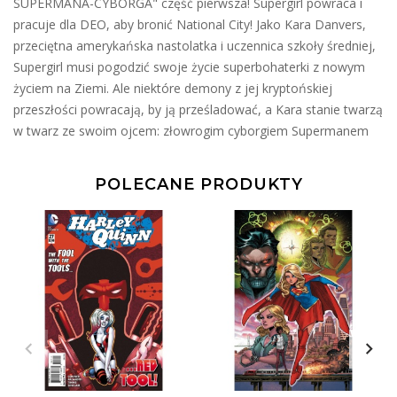
SUPERMANA-CYBORGA" część pierwsza! Supergirl powraca i
pracuje dla DEO, aby bronić National City! Jako Kara Danvers,
przeciętna amerykańska nastolatka i uczennica szkoły średniej,
Supergirl musi pogodzić swoje życie superbohaterki z nowym
życiem na Ziemi. Ale niektóre demony z jej kryptońskiej
przeszłości powracają, by ją prześladować, a Kara stanie twarzą
w twarz ze swoim ojcem: złowrogim cyborgiem Supermanem
POLECANE PRODUKTY