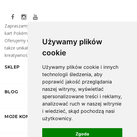
Zapraszamy do naszego sklepu, gdzie znajdziesz szeroki wybór
kart Pokémon oraz klocków LEGO dla wszystkich fanów!
Używamy plików
Oferujemy najnowsze kolekcje kart do wymiany i zbierania, a
także unikatowe zestawy LEGO, które rozbudzą Twoją
cookie
kreatywność.
Używamy plików cookie i innych
SKLEP
technologii śledzenia, aby
poprawić jakość przeglądania
naszej witryny, wyświetlać
BLOG
spersonalizowane treści i reklamy,
analizować ruch w naszej witrynie
i wiedzieć, skąd pochodzą nasi
MOJE KONTO
użytkownicy.
Zgoda