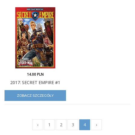
14.00 PLN
2017: SECRET EMPIRE #1
ZOBACZ SZCZEGÓŁY
‹
1
2
3
4
›